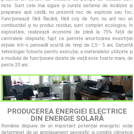
nete:
Sunt cele mai sigure şi curate sisteme de încălzire și
preparare apă caldă; nu prezintă risc de explozie sau foc;
Funcționează fără flacără, fără coş de fum, nu ard nici un
combustibil și nu produc reziduri, sunt complet ecologice; În
exploatare, realizează economii de până la 75% față de
centralele obișnuite, fapt ce permite amortizarea investiției
inițiale într-o perioadă scurtă de timp de 2,5– 5 ani;
Datorită
tehnologiei folosite pentru execuție, a materialelor utilizate și
a modului de funcționare durata de viață este foarte mare, de
peste 20 ani;
PRODUCEREA ENERGIEI ELECTRICE
DIN ENERGIE SOLARĂ
România dispune de un important potențial energetic solar
determinat de un amplasament geografic și condiții climatice