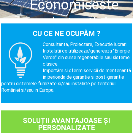
CU CE NE OCUPĂM ?
Consultanta, Proiectare, Executie lucrari
Instalatii ce utilizeaza/genereaza "Energie
Verde" din surse regenerabile sau sisteme
clasice.
Importăm si oferim servicii de mentenantă
în perioada de garantie si post-garantie
pentru sistemele furnizate si/sau instalate pe teritoriul
României si/sau in Europa.
SOLUȚII AVANTAJOASE ȘI
PERSONALIZATE