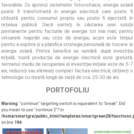
favorabile. Cu ajutorul sistemelor fotovoltaice, energia solară
poate fi transformată în energie electrică care poate fi
utilizată pentru consumul propriu sau poate fi injectată în
rețeaua publică. Dacă sunteţi în căutarea unei soluții
permanente pentru facturile de energie tot mai mari, pentru
viitoarele majorări sau crize de energie, acum este timpul
pentru a explora şi a planifica strategia personală de trecere la
energia solară. Printre beneficii se numără: după investiţia
iniţială, toată producția de energie electrică este gratuită,
termenul mediu de recuperare al investiției inițiale este de 5-7
ani, reduceți sau eliminați complet factura electrică, obțineți o
tehnologie cu durată lungă de viață de cca. 25-30 de ani.
PORTOFOLIU
Warning
: "continue" targeting switch is equivalent to "break". Did
you mean to use "continue 2"? in
/home/smartgre/public_html/templates/smartgreen28/functions.
on line
194