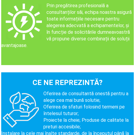
Prin pregătirea profesională a
consultanților săi, echipa noastra asigură
toate informațiile necesare pentru
alegerea adecvată a echipamentelor, și
în funcție de solicitările dumneavoastră
vă propune diverse combinații de soluții
avantajoase.
CE NE REPREZINTĂ?
Oferirea de consultantă onestă pentru a
alege cea mai bună solutie;
Oferirea de sfaturi folosind termeni pe
întelesul tuturor;
Proiecte la cheie;
Produse de calitate la
preturi accesibile;
Instalare la cele mai înalte standarde, de la începutul până la