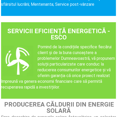
sfârsitul lucrării; Mentenanta; Service post-vânzare
SERVICII EFICIENȚĂ ENERGETICĂ -
ESCO
Pornind de la condițiile specifice fiecãrui
client și de la buna cunoaștere a
problemelor Dumneavoastrã, vã propunem
soluții particularizate care conduc la
reducerea consumurilor energetice și vã
oferim garanția cã orice proiect realizat
împreunã va genera economii financiare care sã permitã
recuperarea rapidã a investițiilor.
PRODUCEREA CĂLDURII DIN ENERGIE
SOLARĂ